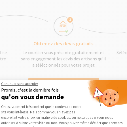
2
Obtenez des devis gratuits
lise
Le courtier vous présente gratuitement et
Séléc
otre
sans engagement les devis des artisans qu’il
a séléctionnés pour votre projet
Continuer sans accepter
DEMANDER UN DEVIS GRATUIT
Promis, c'est la dernière fois
qu'on vous demande
Plateforme de Gestion du Consentement :
On est vraiment très content que le contenu de notre
site vous intéresse. Mais comme vous n'avez pas
Axeptio consent
encore fait votre choix en matière de cookies, on ne sait pas si vous nous
autorisez à suivre votre visite ou non. Vous pouvez même décider quels services