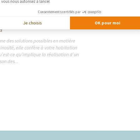
vous nous autorisez à lancer.
Consentements certifiés par
Je choisis
OK pour moi
a
une des solutions possibles en matière
osité, elle confère à votre habitation
’est-ce qu’implique la réalisation d’un
son des...