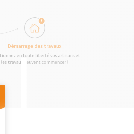
3
Démarrage des travaux
tionnez en toute liberté vos artisans et
les travaux peuvent commencer !
 Personnalisez vos Options