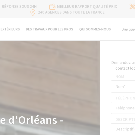
RÉPONSE SOUS 24H
MEILLEUR RAPPORT QUALITÉ PRIX
240 AGENCES DANS TOUTE LA FRANCE
 EXTÉRIEURS
DES TRAVAUX POUR LES PROS
QUI SOMMES-NOUS
Une ques
Demandez un 
contact lo
NOM
TÉLÉPHON
e d'Orléans -
DESCRIPTI