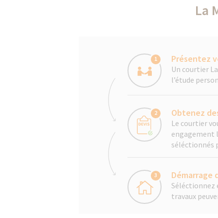
La 
Présentez v
1
Un courtier L
l’étude person
Obtenez des
2
Le courtier v
engagement les
séléctionnés 
Démarrage d
3
Séléctionnez e
travaux peuv