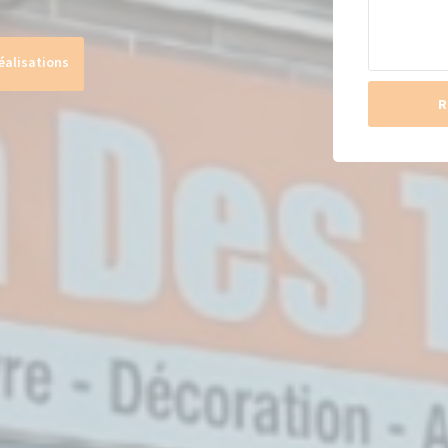
éalisations
R