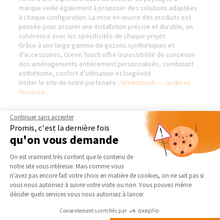
marque veille également à proposer des solutions adaptées
à chaque configuration. La mise en œuvre des produits est
pensée pour assurer une installation précise et durable, en
cohérence avec les spécificités de chaque projet.
Grâce à une large gamme de gazons synthétiques et
d’accessoires, Green Touch offre la possibilité de concevoir
des aménagements entièrement personnalisés, combinant
esthétisme, confort d’utilisation et longévité.
Visiter le site de notre partenaire :
Greentouch — Jardin et
Terrasse
Continuer sans accepter
Promis, c'est la dernière fois
AGENCE D'ORLÉANS - NORD
NOS DOMAINES
qu'on vous demande
D’INTERVENTION
Qui sommes-nous
Plateforme de Gestion du Consentement 
On est vraiment très content que le contenu de
EXTENSION
Actualités
notre site vous intéresse. Mais comme vous
RÉNOVATION INTÉRIEURE
Axeptio consent
n'avez pas encore fait votre choix en matière de cookies, on ne sait pas si
Notre charte qualité
TRAVAUX EXTÉRIEURS
vous nous autorisez à suivre votre visite ou non. Vous pouvez même
Partenaires
décider quels services vous nous autorisez à lancer.
Trouver une agence
NOS PARTENAIRES
Consentements certifiés par
Devenir franchisé