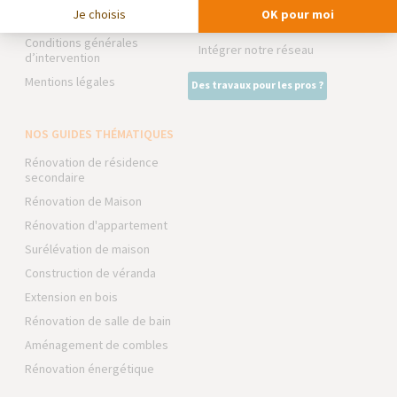
La Maison des Architectes
Je choisis
OK pour moi
Foire aux Questions
Expert Bricolage
Conditions générales
Intégrer notre réseau
d’intervention
Mentions légales
Des travaux pour les pros ?
NOS GUIDES THÉMATIQUES
Rénovation de résidence
secondaire
Rénovation de Maison
Rénovation d'appartement
Surélévation de maison
Construction de véranda
Extension en bois
Rénovation de salle de bain
Aménagement de combles
Rénovation énergétique