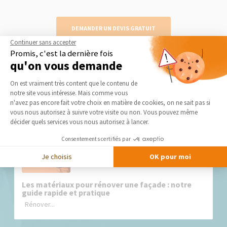
DEMANDER UN DEVIS GRATUIT
Continuer sans accepter
Promis, c'est la dernière fois
qu'on vous demande
Plateforme de Gestion du Consentement 
On est vraiment très content que le contenu de
Nos derniers conseils et actus
notre site vous intéresse. Mais comme vous
Axeptio consent
n'avez pas encore fait votre choix en matière de cookies, on ne sait pas si
vous nous autorisez à suivre votre visite ou non. Vous pouvez même
décider quels services vous nous autorisez à lancer.
Consentements certifiés par
Je choisis
OK pour moi
Les matériaux pour rénover une façade : notre
guide rapide et pratique
Rénover...