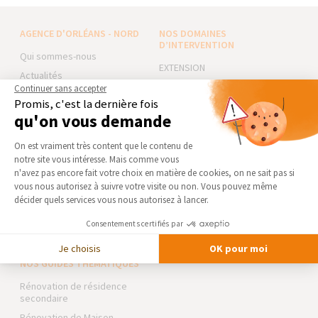
AGENCE D'ORLÉANS - NORD
NOS DOMAINES
D’INTERVENTION
Qui sommes-nous
EXTENSION
Actualités
RÉNOVATION INTÉRIEURE
Continuer sans accepter
Notre charte qualité
Promis, c'est la dernière fois
TRAVAUX EXTÉRIEURS
Partenaires
qu'on vous demande
Trouver une agence
NOS PARTENAIRES
Plateforme de Gestion du Consentement 
On est vraiment très content que le contenu de
Devenir franchisé
La Maison des Architectes
notre site vous intéresse. Mais comme vous
Axeptio consent
Foire aux Questions
n'avez pas encore fait votre choix en matière de cookies, on ne sait pas si
Expert Bricolage
vous nous autorisez à suivre votre visite ou non. Vous pouvez même
Conditions générales
Intégrer notre réseau
décider quels services vous nous autorisez à lancer.
d’intervention
Mentions légales
Des travaux pour les pros ?
Consentements certifiés par
Je choisis
OK pour moi
NOS GUIDES THÉMATIQUES
Rénovation de résidence
secondaire
Rénovation de Maison