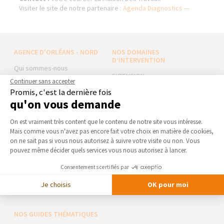
Visiter le site de notre partenaire :
Agenda Diagnostics —
AGENCE D'ORLÉANS - NORD
NOS DOMAINES
D’INTERVENTION
Qui sommes-nous
EXTENSION
Actualités
Continuer sans accepter
RÉNOVATION INTÉRIEURE
Promis, c'est la dernière fois
Notre charte qualité
qu'on vous demande
TRAVAUX EXTÉRIEURS
Partenaires
Plateforme de Gestion du Consentement 
Trouver une agence
On est vraiment très content que le contenu de notre site vous intéresse.
NOS PARTENAIRES
Mais comme vous n'avez pas encore fait votre choix en matière de cookies,
Axeptio consent
Devenir franchisé
La Maison des Architectes
on ne sait pas si vous nous autorisez à suivre votre visite ou non. Vous
Foire aux Questions
pouvez même décider quels services vous nous autorisez à lancer.
Expert Bricolage
Conditions générales
Intégrer notre réseau
Consentements certifiés par
d’intervention
Je choisis
OK pour moi
Mentions légales
Des travaux pour les pros ?
NOS GUIDES THÉMATIQUES