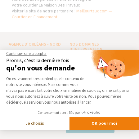
Votre courtier La Maison Des Travaux
Visiter le site de notre partenaire :
Meilleurtaux.com —
Courtier en Financement
AGENCE D'ORLÉANS - NORD
NOS DOMAINES
D’INTERVENTION
Continuer sans accepter
Qui sommes-nous
EXTENSION
Promis, c'est la dernière fois
Actualités
qu'on vous demande
RÉNOVATION INTÉRIEURE
Notre charte qualité
Plateforme de Gestion du Consentement 
TRAVAUX EXTÉRIEURS
On est vraiment très content que le contenu de
Partenaires
notre site vous intéresse. Mais comme vous
Trouver une agence
NOS PARTENAIRES
Axeptio consent
n'avez pas encore fait votre choix en matière de cookies, on ne sait pas si
Devenir franchisé
vous nous autorisez à suivre votre visite ou non. Vous pouvez même
La Maison des Architectes
décider quels services vous nous autorisez à lancer.
Foire aux Questions
Expert Bricolage
Conditions générales
Consentements certifiés par
Intégrer notre réseau
d’intervention
Je choisis
OK pour moi
Mentions légales
Des travaux pour les pros ?