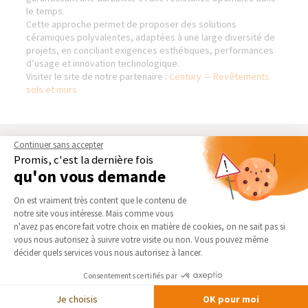
le temps.
Cette approche permet de proposer des solutions
céramiques polyvalentes, adaptées à une large diversité de
projets, en conciliant exigences esthétiques, performances
d’usage et innovation technologique.
Visiter le site de notre partenaire :
Century — Revêtements
sols et murs
Continuer sans accepter
AGENCE D'ORLÉANS - NORD
NOS DOMAINES
Promis, c'est la dernière fois
D’INTERVENTION
qu'on vous demande
Qui sommes-nous
EXTENSION
Actualités
Plateforme de Gestion du Consentement 
On est vraiment très content que le contenu de
RÉNOVATION INTÉRIEURE
Notre charte qualité
notre site vous intéresse. Mais comme vous
TRAVAUX EXTÉRIEURS
Axeptio consent
n'avez pas encore fait votre choix en matière de cookies, on ne sait pas si
Partenaires
vous nous autorisez à suivre votre visite ou non. Vous pouvez même
Trouver une agence
NOS PARTENAIRES
décider quels services vous nous autorisez à lancer.
Devenir franchisé
La Maison des Architectes
Consentements certifiés par
Foire aux Questions
Expert Bricolage
Je choisis
OK pour moi
Conditions générales
Intégrer notre réseau