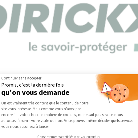
Continuer sans accepter
Promis, c'est la dernière fois
X développe depuis près d’un siècle des solutions dédiées à la délim
qu'on vous demande
ication de clôtures, portails et équipements de protection périmét
Plateforme de Gestion du Consentement :
til industriel performant.
On est vraiment très content que le contenu de notre
r son offre en intégrant des innovations constantes, tout en maint
site vous intéresse. Mais comme vous n'avez pas
Axeptio consent
te approche lui permet de proposer des solutions fiables, adaptées
encore fait votre choix en matière de cookies, on ne sait pas si vous nous
autorisez à suivre votre visite ou non. Vous pouvez même décider quels services
vous nous autorisez à lancer.
striels, agricoles, tertiaires ou résidentiels, les équipements d
ensées pour s’intégrer à différents types de configurations, les 
Consentements certifiés par