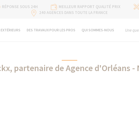
RÉPONSE SOUS 24H
MEILLEUR RAPPORT QUALITÉ PRIX
240 AGENCES DANS TOUTE LA FRANCE
 EXTÉRIEURS
DES TRAVAUX POUR LES PROS
QUI SOMMES-NOUS
Une ques
ckx, partenaire de Agence d'Orléans -
Dirickx partenaire de La Maison Des Travaux