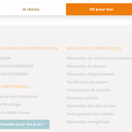
écurisation efficace des sites.
Je choisis
OK pour moi
x — Jardin et Terrasse
 DOMAINES D’INTERVENTION
NOS GUIDES THÉMATIQUES
NSION
Rénovation de résidence secondair
VATION INTÉRIEURE
Rénovation de Maison
AUX EXTÉRIEURS
Rénovation d'appartement
Surélévation de maison
 PARTENAIRES
Construction de véranda
aison des Architectes
Extension en bois
rt Bricolage
Rénovation de salle de bain
grer notre réseau
Aménagement de combles
Rénovation énergétique
 travaux pour les pros ?