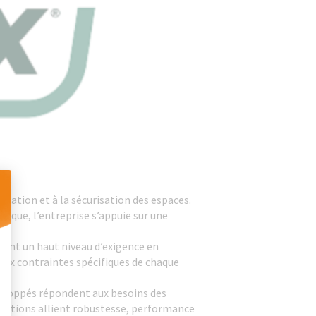
itation et à la sécurisation des espaces.
rique, l’entreprise s’appuie sur une
 Personnalisez vos Options
enant un haut niveau d’exigence en
 aux contraintes spécifiques de chaque
éveloppés répondent aux besoins des
solutions allient robustesse, performance