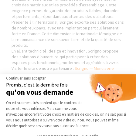
choix des matériaux et les procédés d’assemblage. Cette
exigence permet de garantir des produits fiables, durables
et performants, répondant aux attentes des utilisateurs.
Présente à l’international, Scrigno exporte ses solutions dans
de nombreux pays, avec une implantation particulièrement
forte en France. Cette dimension internationale témoigne de
la reconnaissance de son savoir-faire et de la qualité de ses
produits.
En alliant technicité, design et innovation, Scrigno propose
des solutions d’ouverture qui participent à créer des
espaces plus fonctionnels, modernes et agréables à vivre.
Visiter le site de notre partenaire :
Scrigno — Menuiserie
Continuer sans accepter
Promis, c'est la dernière fois
qu'on vous demande
AGENCE D'ORLÉANS - NORD
NOS DOMAINES
Plateforme de Gestion du Consentement 
D’INTERVENTION
On est vraiment très content que le contenu de
Qui sommes-nous
notre site vous intéresse. Mais comme vous
EXTENSION
Actualités
Axeptio consent
n'avez pas encore fait votre choix en matière de cookies, on ne sait pas si
RÉNOVATION INTÉRIEURE
vous nous autorisez à suivre votre visite ou non. Vous pouvez même
Notre charte qualité
TRAVAUX EXTÉRIEURS
décider quels services vous nous autorisez à lancer.
Partenaires