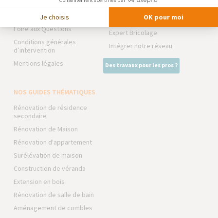
Consentements certifiés par
Trouver une agence
NOS PARTENAIRES
Devenir franchisé
Je choisis
OK pour moi
La Maison des Architectes
Foire aux Questions
Expert Bricolage
Conditions générales
Intégrer notre réseau
d’intervention
Mentions légales
Des travaux pour les pros ?
NOS GUIDES THÉMATIQUES
Rénovation de résidence
secondaire
Rénovation de Maison
Rénovation d'appartement
Surélévation de maison
Construction de véranda
Extension en bois
Rénovation de salle de bain
Aménagement de combles