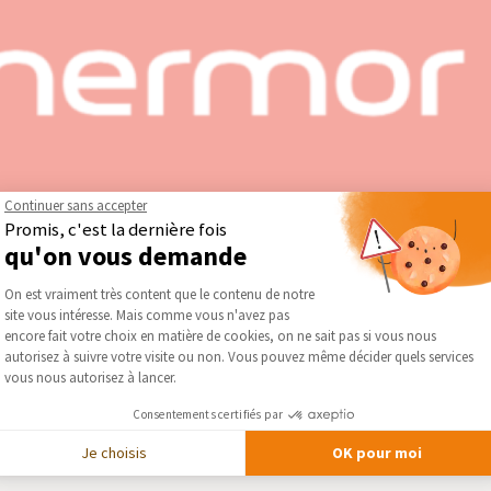
Continuer sans accepter
Promis, c'est la dernière fois
qu'on vous demande
Plateforme de Gestion du Consentement :
On est vraiment très content que le contenu de notre
groupe Atlantic, spécialisée dans la fabrication de radiateurs, ch
site vous intéresse. Mais comme vous n'avez pas
Axeptio consent
ins en chauffage et en production d’eau chaude, avec des solutions
encore fait votre choix en matière de cookies, on ne sait pas si vous nous
autorisez à suivre votre visite ou non. Vous pouvez même décider quels services
vous nous autorisez à lancer.
or — Chauffage et Ventilation
Consentements certifiés par
Je choisis
OK pour moi