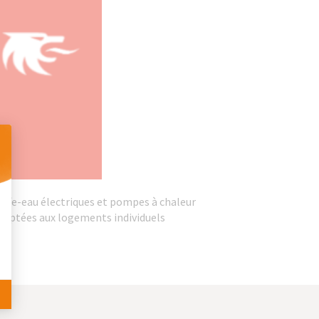
 Personnalisez vos Options
auffe-eau électriques et pompes à chaleur
 adaptées aux logements individuels