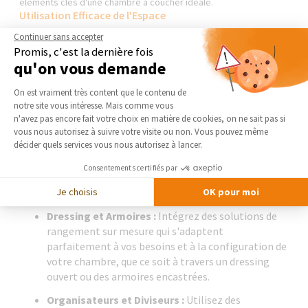
éléments clés d'une chambre à coucher idéale.
Utilisation Efficace de l'Espace
Meubles Multifonctions :
Optez pour des meubles
Continuer sans accepter
Promis, c'est la dernière fois
qui servent plusieurs fonctions, comme un lit avec
qu'on vous demande
des tiroirs intégrés ou une banquette offrant à la
fois un coin assis et des espaces de rangement
Plateforme de Gestion du Consentement 
On est vraiment très content que le contenu de
supplémentaires.
notre site vous intéresse. Mais comme vous
Axeptio consent
n'avez pas encore fait votre choix en matière de cookies, on ne sait pas si
Aménagement Vertical :
Maximisez l'espace
vous nous autorisez à suivre votre visite ou non. Vous pouvez même
vertical avec des étagères murales pour les livres,
décider quels services vous nous autorisez à lancer.
les souvenirs ou les plantes, ajoutant du caractère
sans encombrer l'espace au sol.
Consentements certifiés par
Je choisis
OK pour moi
Solutions de Rangement
Dressing et Armoires :
Intégrez des solutions de
rangement sur mesure qui s'adaptent
parfaitement à vos besoins et à la configuration de
votre chambre, que ce soit à travers un dressing
ouvert ou des armoires encastrées.
Organisateurs et Diviseurs :
Utilisez des