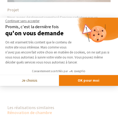
Projet
Nous avons également remplacé l'ancien radiateur par un
Continuer sans accepter
modèle au design épuré qui, en plus de son esthétique,
Promis, c'est la dernière fois
consomme moins d'énergie, alignant le confort et la
qu'on vous demande
responsabilité environnementale.
Plateforme de Gestion du Consentement 
Les plus
On est vraiment très content que le contenu de
notre site vous intéresse. Mais comme vous
Le résultat ? Un bureau non seulement plus lumineux et moderne
Axeptio consent
n'avez pas encore fait votre choix en matière de cookies, on ne sait pas si
mais aussi optimisé pour la productivité et le bien-être.
vous nous autorisez à suivre votre visite ou non. Vous pouvez même
Pour en savoir plus sur cette rénovation et découvrir d'autres
décider quels services vous nous autorisez à lancer.
projets, visitez notre site :
https://lnkd.in/dtVjv4j
Consentements certifiés par
DEMANDER UN DEVIS GRATUIT
Je choisis
OK pour moi
Les réalisations similaires
Rénovation de chambre