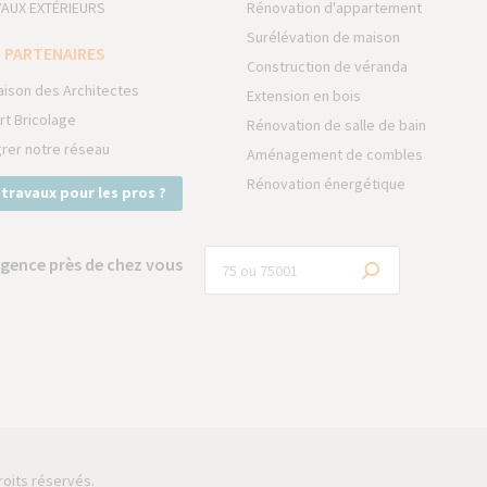
AUX EXTÉRIEURS
Rénovation d'appartement
Surélévation de maison
 PARTENAIRES
Construction de véranda
aison des Architectes
Extension en bois
rt Bricolage
Rénovation de salle de bain
grer notre réseau
Aménagement de combles
Rénovation énergétique
 travaux pour les pros ?
gence près de chez vous
roits réservés.