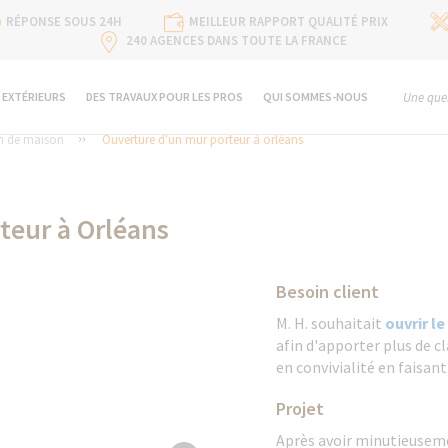
RÉPONSE SOUS 24H
MEILLEUR RAPPORT QUALITÉ PRIX
240 AGENCES DANS TOUTE LA FRANCE
 EXTÉRIEURS
DES TRAVAUX POUR LES PROS
QUI SOMMES-NOUS
Une ques
n de maison
Ouverture d'un mur porteur à orléans
teur à Orléans
Besoin client
M. H. souhaitait
ouvrir l
afin d'apporter plus de c
en convivialité en faisa
Projet
Après avoir minutieuseme