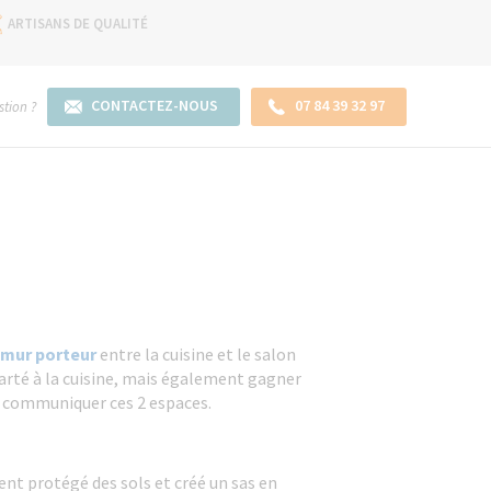
ARTISANS DE QUALITÉ
CONTACTEZ-NOUS
07 84 39 32 97
tion ?
e mur porteur
entre la cuisine et le salon
larté à la cuisine, mais également gagner
nt communiquer ces 2 espaces.
nt protégé des sols et créé un sas en