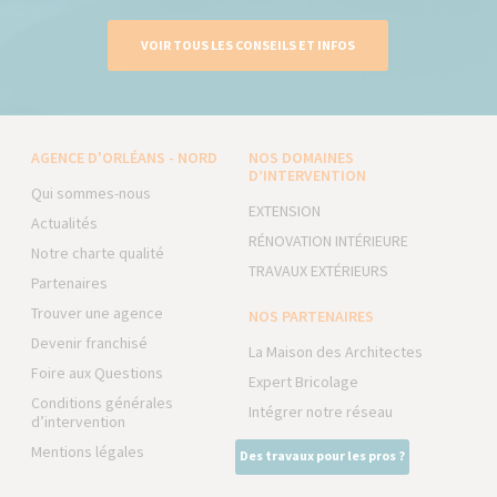
VOIR TOUS LES CONSEILS ET INFOS
AGENCE D'ORLÉANS - NORD
NOS DOMAINES
D’INTERVENTION
Qui sommes-nous
EXTENSION
Actualités
RÉNOVATION INTÉRIEURE
Notre charte qualité
TRAVAUX EXTÉRIEURS
Partenaires
Trouver une agence
NOS PARTENAIRES
Devenir franchisé
La Maison des Architectes
Foire aux Questions
Expert Bricolage
Conditions générales
Intégrer notre réseau
d’intervention
Mentions légales
Des travaux pour les pros ?