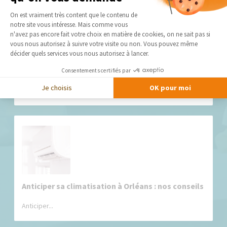
Plateforme de Gestion du Consentement 
On est vraiment très content que le contenu de
notre site vous intéresse. Mais comme vous
Axeptio consent
n'avez pas encore fait votre choix en matière de cookies, on ne sait pas si
vous nous autorisez à suivre votre visite ou non. Vous pouvez même
décider quels services vous nous autorisez à lancer.
Transformer une salle de jeux : 8 astuces pour
Consentements certifiés par
créer un espace ludique, pratique et évolutif
Je choisis
OK pour moi
Une...
Anticiper sa climatisation à Orléans : nos conseils
Anticiper...