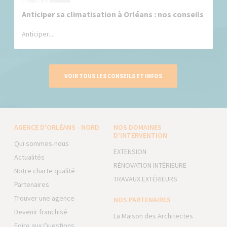
Anticiper sa climatisation à Orléans : nos conseils
Anticiper...
VOIR TOUS LES CONSEILS ET INFOS
AGENCE D'ORLÉANS - NORD
NOS DOMAINES
D’INTERVENTION
Qui sommes-nous
EXTENSION
Actualités
RÉNOVATION INTÉRIEURE
Notre charte qualité
TRAVAUX EXTÉRIEURS
Partenaires
Trouver une agence
NOS PARTENAIRES
Devenir franchisé
La Maison des Architectes
Foire aux Questions