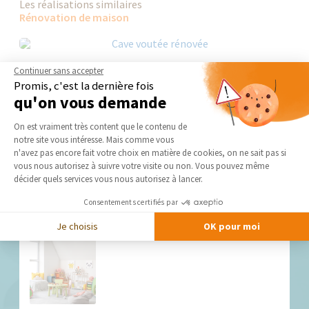
Les réalisations similaires
Rénovation de maison
Continuer sans accepter
Promis, c'est la dernière fois
qu'on vous demande
Plateforme de Gestion du Consentement 
On est vraiment très content que le contenu de
notre site vous intéresse. Mais comme vous
Axeptio consent
n'avez pas encore fait votre choix en matière de cookies, on ne sait pas si
vous nous autorisez à suivre votre visite ou non. Vous pouvez même
décider quels services vous nous autorisez à lancer.
Nos derniers conseils et actus
Consentements certifiés par
Je choisis
OK pour moi