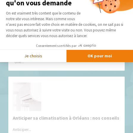
qu'on vous demande
Plateforme de Gestion du Consentement 
On est vraiment très content que le contenu de
notre site vous intéresse. Mais comme vous
Axeptio consent
n'avez pas encore fait votre choix en matière de cookies, on ne sait pas si
vous nous autorisez à suivre votre visite ou non. Vous pouvez même
décider quels services vous nous autorisez à lancer.
Consentements certifiés par
Transformer une salle de jeux : 8 astuces pour
créer un espace ludique, pratique et évolutif
Je choisis
OK pour moi
Une...
Anticiper sa climatisation à Orléans : nos conseils
Anticiper...