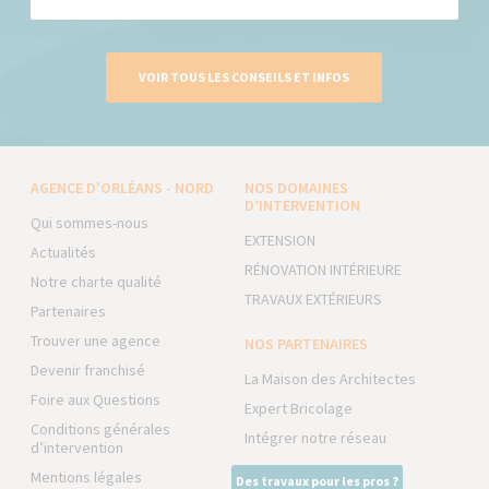
VOIR TOUS LES CONSEILS ET INFOS
AGENCE D'ORLÉANS - NORD
NOS DOMAINES
D’INTERVENTION
Qui sommes-nous
EXTENSION
Actualités
RÉNOVATION INTÉRIEURE
Notre charte qualité
TRAVAUX EXTÉRIEURS
Partenaires
Trouver une agence
NOS PARTENAIRES
Devenir franchisé
La Maison des Architectes
Foire aux Questions
Expert Bricolage
Conditions générales
Intégrer notre réseau
d’intervention
Mentions légales
Des travaux pour les pros ?