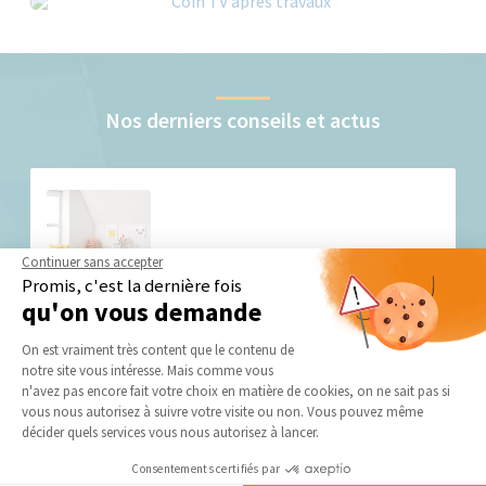
Nos derniers conseils et actus
Continuer sans accepter
Promis, c'est la dernière fois
qu'on vous demande
Transformer une salle de jeux : 8 astuces pour
créer un espace ludique, pratique et évolutif
Plateforme de Gestion du Consentement 
On est vraiment très content que le contenu de
Une...
notre site vous intéresse. Mais comme vous
Axeptio consent
n'avez pas encore fait votre choix en matière de cookies, on ne sait pas si
vous nous autorisez à suivre votre visite ou non. Vous pouvez même
décider quels services vous nous autorisez à lancer.
Consentements certifiés par