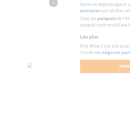
Après un dégraissage et 
peintures
ont pû être ref
Tous les
parquets
de l'ét
parquet contrecollé aux t
Les plus
M et Mme C ont été acco
l'un de nos
négoces part
DEMA