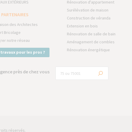
AUX EXTÉRIEURS
Rénovation d'appartement
Surélévation de maison
 PARTENAIRES
Construction de véranda
aison des Architectes
Extension en bois
rt Bricolage
Rénovation de salle de bain
grer notre réseau
Aménagement de combles
Rénovation énergétique
 travaux pour les pros ?
gence près de chez vous
roits réservés.