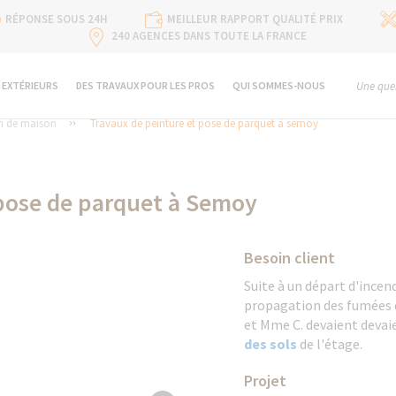
RÉPONSE SOUS 24H
MEILLEUR RAPPORT QUALITÉ PRIX
240 AGENCES DANS TOUTE LA FRANCE
 EXTÉRIEURS
DES TRAVAUX POUR LES PROS
QUI SOMMES-NOUS
Une ques
n de maison
Travaux de peinture et pose de parquet à semoy
 pose de parquet à Semoy
Besoin client
Suite à un départ d'incend
propagation des fumées d
et Mme C. devaient devai
des sols
de l'étage.
Projet