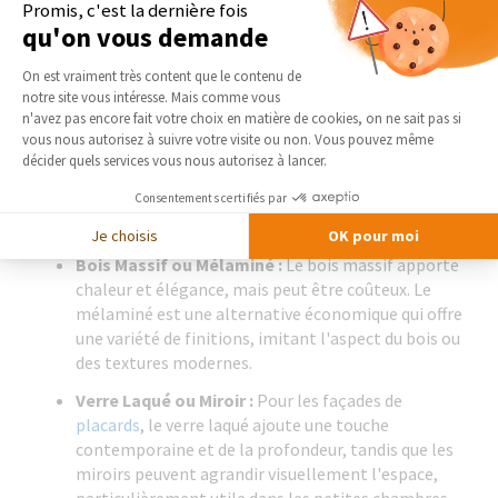
Promis, c'est la dernière fois
Sélection de Matériaux et Accessoires pour Placards sur
qu'on vous demande
Mesure
Plateforme de Gestion du Consentement 
On est vraiment très content que le contenu de
Lors de la conception de placards et de dressings sur mesure, le
notre site vous intéresse. Mais comme vous
Axeptio consent
choix des matériaux et des accessoires est crucial pour garantir
n'avez pas encore fait votre choix en matière de cookies, on ne sait pas si
à la fois la durabilité et l'harmonie avec le décor intérieur. Voici
vous nous autorisez à suivre votre visite ou non. Vous pouvez même
des conseils pour choisir les composants qui répondent à vos
décider quels services vous nous autorisez à lancer.
besoins et embellissent votre espace.
Consentements certifiés par
Matériaux Adaptés à Votre Style de Vie
Je choisis
OK pour moi
Bois Massif ou Mélaminé :
Le bois massif apporte
chaleur et élégance, mais peut être coûteux. Le
mélaminé est une alternative économique qui offre
une variété de finitions, imitant l'aspect du bois ou
des textures modernes.
Verre Laqué ou Miroir :
Pour les façades de
placards
, le verre laqué ajoute une touche
contemporaine et de la profondeur, tandis que les
miroirs peuvent agrandir visuellement l'espace,