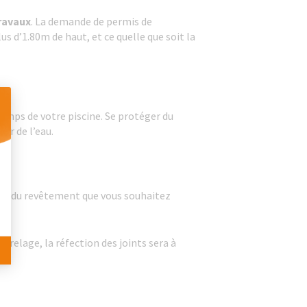
ravaux
. La demande de permis de
us d’1.80m de haut, et ce quelle que soit la
temps de votre piscine. Se protéger du
eur de l’eau.
 Personnalisez vos Options
ndra du revêtement que vous souhaitez
arrelage, la réfection des joints sera à