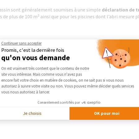
e bassin sont généralement soumises à une simple
déclaration de t
s de plus de 100 m² ainsi que pour les piscines dont l’abri mesure pl
Continuer sans accepter
Promis, c'est la dernière fois
e le chauffage naturel de l’eau et vous permet de profiter plus long
qu'on vous demande
t autres débris au fond de son bassin, et de mieux conserver la chal
Plateforme de Gestion du Consentement :
On est vraiment très content que le contenu de notre
site vous intéresse. Mais comme vous n'avez pas
Axeptio consent
encore fait votre choix en matière de cookies, on ne sait pas si vous nous
autorisez à suivre votre visite ou non. Vous pouvez même décider quels services
c à bancher
: le choix de l’une ou l’autre de ces techniques dépe
vous nous autorisez à lancer.
get que vous souhaitez y consacrer.
Consentements certifiés par
ulier et a une durée de vie d’environ 10 ans. Si vous optez pour du c
Je choisis
OK pour moi
ont très résistantes mais plus délicates à mettre en œuvre.