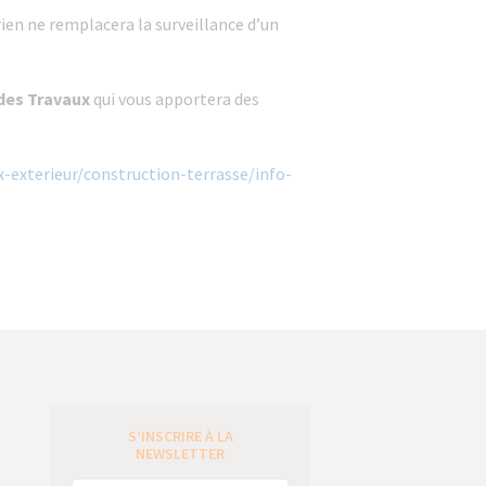
rien ne remplacera la surveillance d’un
des Travaux
qui vous apportera des
-exterieur/construction-terrasse/info-
S’INSCRIRE À LA
e
NEWSLETTER