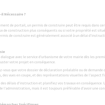
-il Nécessaire ?
ment de portail, un permis de construire peut être requis dans ce
x de construction plus conséquents ou si votre propriété est situ
rmis de construire est généralement associé à un délai d'instruct
sie
dialogue avec le service d'urbanisme de votre mairie dès les premi
 ajuster votre projet en conséquence.
z-vous que votre dossier de déclaration préalable ou de demande 
s, des vues en coupe, et des représentations visuelles de l'aspect fi
es délais d'instruction et planifiez vos travaux en conséquence. 
de l'administration, mais il est toujours préférable d'avoir une con
 Démarches Spécifiques