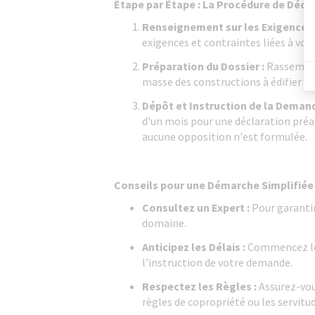
Étape par Étape : La Procédure de Décl
Renseignement sur les Exigences 
exigences et contraintes liées à votr
Préparation du Dossier :
Rassemblez
masse des constructions à édifier ou
Dépôt et Instruction de la Demand
d'un mois pour une déclaration préala
aucune opposition n'est formulée.
Conseils pour une Démarche Simplifiée
Consultez un Expert :
Pour garantir
domaine.
Anticipez les Délais :
Commencez les
l'instruction de votre demande.
Respectez les Règles :
Assurez-vou
règles de copropriété ou les servitu