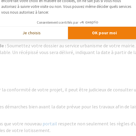
Axeptio consent
encore fait votre choix en matière de cookies, on ne sait pas si vous nous
aration
autorisez à suivre votre visite ou non. Vous pouvez même décider quels services
Locales :
Visitez le service urbanisme de votre mairie pour obteni
vous nous autorisez à lancer.
e projet.
Consentements certifiés par
 les documents nécessaires pour votre déclaration, notamment le 
Je choisis
OK pour moi
 à modifier, et des représentations du portail avant et après les tr
e :
Soumettez votre dossier au service urbanisme de votre mairie.
ble. Un récépissé vous sera délivré, indiquant la date à partir de l
 la conformité de votre projet, il peut être judicieux de consulter
 démarches bien avant la date prévue pour les travaux afin de la
s que votre nouveau
portail
respecte non seulement les règles d'
des de votre lotissement.