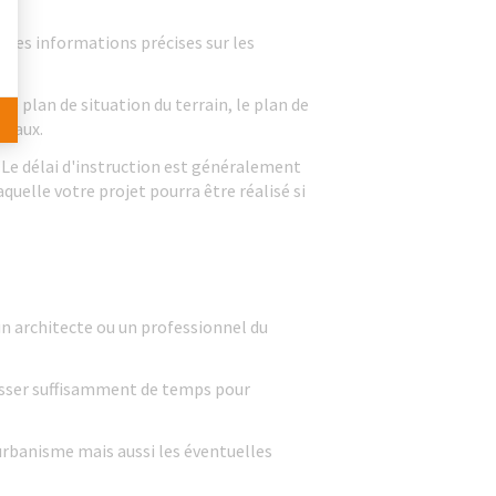
r des informations précises sur les
plan de situation du terrain, le plan de
avaux.
 Le délai d'instruction est généralement
aquelle votre projet pourra être réalisé si
 un architecte ou un professionnel du
isser suffisamment de temps pour
urbanisme mais aussi les éventuelles