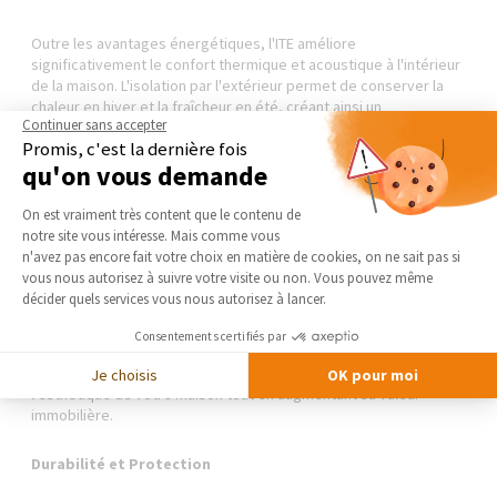
Outre les avantages énergétiques, l'ITE améliore
significativement le confort thermique et acoustique à l'intérieur
de la maison. L'isolation par l'extérieur permet de conserver la
chaleur en hiver et la fraîcheur en été, créant ainsi un
Continuer sans accepter
environnement intérieur plus agréable toute l'année. De plus,
Promis, c'est la dernière fois
l'ajout d'une couche isolante sur les murs extérieurs peut
qu'on vous demande
également contribuer à réduire les nuisances sonores provenant
de l'extérieur.
Plateforme de Gestion du Consentement 
On est vraiment très content que le contenu de
notre site vous intéresse. Mais comme vous
Valorisation de l'Habitat
Axeptio consent
n'avez pas encore fait votre choix en matière de cookies, on ne sait pas si
vous nous autorisez à suivre votre visite ou non. Vous pouvez même
En plus de ses avantages fonctionnels, l'ITE offre également la
décider quels services vous nous autorisez à lancer.
possibilité de rajeunir et de valoriser l'aspect extérieur de
l'habitation grâce à un large éventail de finitions disponibles. Que
Consentements certifiés par
vous optiez pour un enduit de façade, un bardage en bois, ou
des panneaux composites, l'ITE permet de moderniser
Je choisis
OK pour moi
l'esthétique de votre maison tout en augmentant sa valeur
immobilière.
Durabilité et Protection