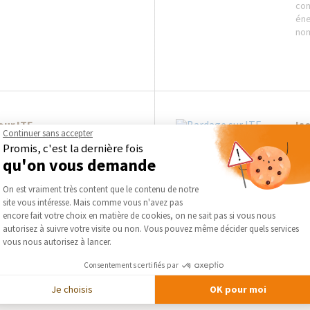
con
éne
nom
our ITE
Is
Continuer sans accepter
Promis, c'est la dernière fois
e par l’extérieur, ou ITE, de la
Act
qu'on vous demande
age s’effectue avec divers
l’E
Plateforme de Gestion du Consentement :
prisés étant le bois, la terre
des
On est vraiment très content que le contenu de notre
ibres-ciment. Le...
l’a
site vous intéresse. Mais comme vous n'avez pas
env
Axeptio consent
encore fait votre choix en matière de cookies, on ne sait pas si vous nous
autorisez à suivre votre visite ou non. Vous pouvez même décider quels services
vous nous autorisez à lancer.
Consentements certifiés par
Je choisis
OK pour moi