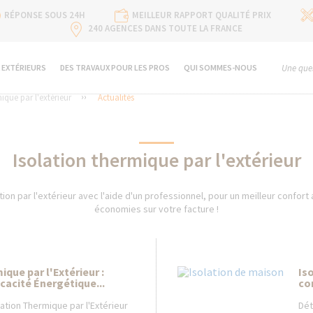
RÉPONSE SOUS 24H
MEILLEUR RAPPORT QUALITÉ PRIX
240 AGENCES DANS TOUTE LA FRANCE
 EXTÉRIEURS
DES TRAVAUX POUR LES PROS
QUI SOMMES-NOUS
Une ques
ique par l'extérieur
Actualités
Isolation thermique par l'extérieur
tion par l'extérieur avec l'aide d'un professionnel, pour un meilleur confort
économies sur votre facture !
ique par l'Extérieur :
Iso
icacité Énergétique...
co
olation Thermique par l'Extérieur
Dét