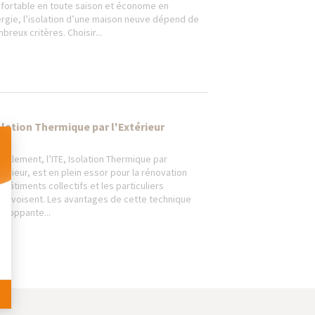
fortable en toute saison et économe en
rgie, l’isolation d’une maison neuve dépend de
breux critères. Choisir...
olation Thermique par l'Extérieur
uellement, l’ITE, Isolation Thermique par
xtérieur, est en plein essor pour la rénovation
 Personnalisez vos Options
 bâtiments collectifs et les particuliers
pprivoisent. Les avantages de cette technique
eloppante...