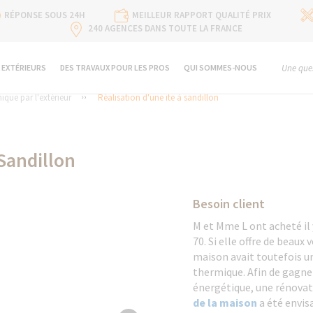
RÉPONSE SOUS 24H
MEILLEUR RAPPORT QUALITÉ PRIX
240 AGENCES DANS TOUTE LA FRANCE
 EXTÉRIEURS
DES TRAVAUX POUR LES PROS
QUI SOMMES-NOUS
Une ques
ique par l'extérieur
Réalisation d'une ite à sandillon
 Sandillon
Besoin client
M et Mme L ont acheté il
70. Si elle offre de beaux
maison avait toutefois un
thermique. Afin de gagner
énergétique, une rénovat
de la maison
a été envis