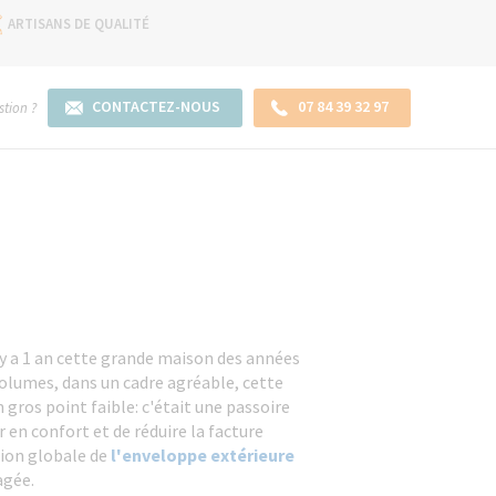
ARTISANS DE QUALITÉ
CONTACTEZ-NOUS
07 84 39 32 97
tion ?
 y a 1 an cette grande maison des années
 volumes, dans un cadre agréable, cette
 gros point faible: c'était une passoire
 en confort et de réduire la facture
ion globale de
l'enveloppe extérieure
agée.