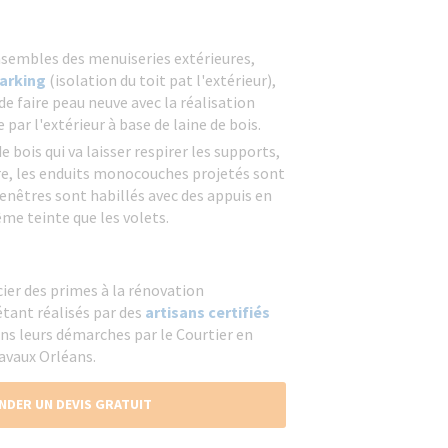
nsembles des menuiseries extérieures,
arking
(isolation du toit pat l'extérieur),
de faire peau neuve avec la réalisation
par l'extérieur à base de laine de bois.
e bois qui va laisser respirer les supports,
e, les enduits monocouches projetés sont
fenêtres sont habillés avec des appuis en
me teinte que les volets.
cier des primes à la rénovation
étant réalisés par des
artisans certifiés
ans leurs démarches par le Courtier en
avaux Orléans.
NDER UN DEVIS GRATUIT